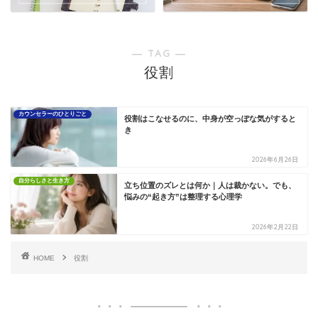
― TAG ―
役割
カウンセラーのひとりごと
役割はこなせるのに、中身が空っぽな気がすると
き
2026年6月26日
自分らしさと生き方
立ち位置のズレとは何か｜人は裁かない。でも、
悩みの“起き方”は整理する心理学
2026年2月22日
HOME
役割