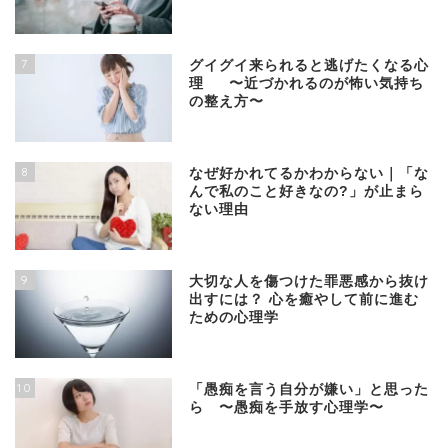
7
グイグイ来られると逃げたくなる心
理 〜近づかれるのが怖い気持ち
の整え方〜
8
なぜ好かれてるかわからない｜「な
んで私のこと好きなの?」が止まら
ない理由
9
大切な人を傷つけた罪悪感から抜け
出すには？ 心を癒やして前に進む
ための心理学
10
「愚痴を言う自分が嫌い」と思った
ら 〜愚痴を手放す心理学〜