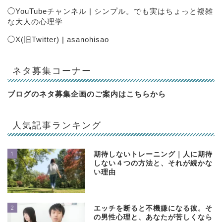
◯
YouTubeチャンネル | シンプル。でも実はちょっと複雑
な大人の心理学
◯
X(旧Twitter) | asanohisao
ネタ募集コーナー
ブログのネタ募集企画のご案内は
こちらから
人気記事ランキング
1
期待しないトレーニング｜人に期待
しない４つの方法と、それが続かな
い理由
2
エッチを断ると不機嫌になる彼。そ
の男性心理と、あなたが苦しくなら