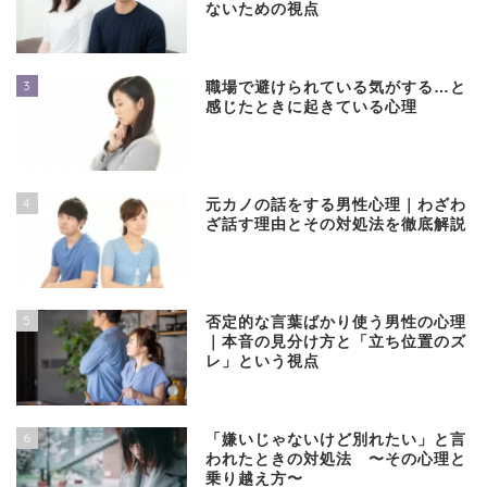
ないための視点
3
職場で避けられている気がする…と
感じたときに起きている心理
4
元カノの話をする男性心理｜わざわ
ざ話す理由とその対処法を徹底解説
5
否定的な言葉ばかり使う男性の心理
｜本音の見分け方と「立ち位置のズ
レ」という視点
6
「嫌いじゃないけど別れたい」と言
われたときの対処法 〜その心理と
乗り越え方〜