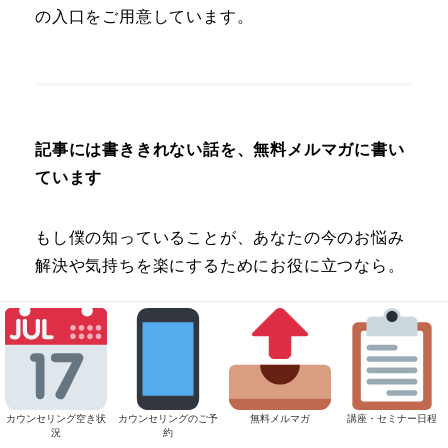
の入口をご用意しています。
記事には書ききれない話を、無料メルマガに書い
ています
もし僕の知っていることが、あなたの今のお悩み
解決や気持ちを楽にするためにお役に立つなら。
そう思いながら週3回メルマガを書いています。
もちろん登録は無料です。
ご登録いただいた方には特典PDF【誰かのために
カウンセリング空き状
カウンセリングのご予
無料メルマガ
講座・セミナー日程
況
約
生きてきた人へ。私の心を、もう一度動かすため