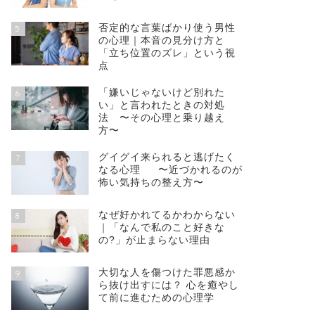
否定的な言葉ばかり使う男性
5
の心理｜本音の見分け方と
「立ち位置のズレ」という視
点
「嫌いじゃないけど別れた
6
い」と言われたときの対処
法 〜その心理と乗り越え
方〜
グイグイ来られると逃げたく
7
なる心理 〜近づかれるのが
怖い気持ちの整え方〜
なぜ好かれてるかわからない
8
｜「なんで私のこと好きな
の?」が止まらない理由
大切な人を傷つけた罪悪感か
9
ら抜け出すには？ 心を癒やし
て前に進むための心理学