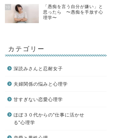
「愚痴を言う自分が嫌い」と
10
思ったら 〜愚痴を手放す心
理学〜
カテゴリー
深読みさんと忍耐女子
夫婦関係の悩みと心理学
甘すぎない恋愛心理学
ほぼ３０代からの”仕事に活かせ
る”心理学
恋愛と男性心理