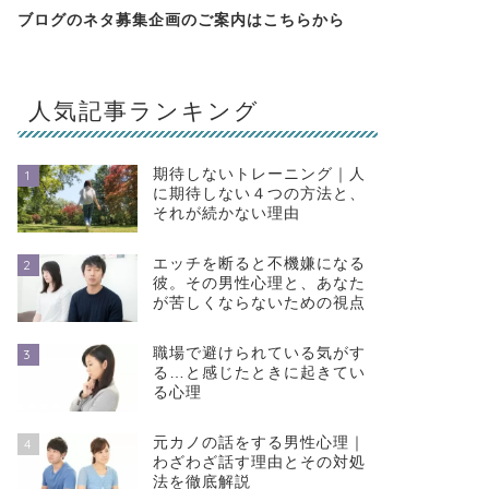
ブログのネタ募集企画のご案内は
こちらから
人気記事ランキング
期待しないトレーニング｜人
1
に期待しない４つの方法と、
それが続かない理由
エッチを断ると不機嫌になる
2
彼。その男性心理と、あなた
が苦しくならないための視点
職場で避けられている気がす
3
る…と感じたときに起きてい
る心理
元カノの話をする男性心理｜
4
わざわざ話す理由とその対処
法を徹底解説