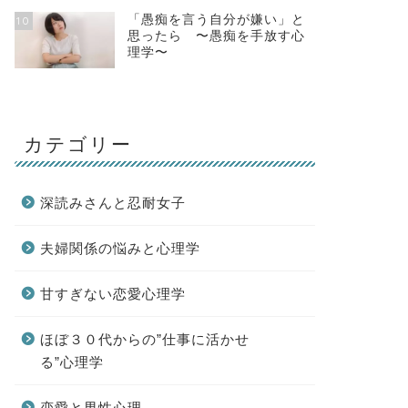
「愚痴を言う自分が嫌い」と
10
思ったら 〜愚痴を手放す心
理学〜
カテゴリー
深読みさんと忍耐女子
夫婦関係の悩みと心理学
甘すぎない恋愛心理学
ほぼ３０代からの”仕事に活かせ
る”心理学
恋愛と男性心理