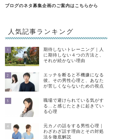
ブログのネタ募集企画のご案内は
こちらから
人気記事ランキング
期待しないトレーニング｜人
1
に期待しない４つの方法と、
それが続かない理由
エッチを断ると不機嫌になる
2
彼。その男性心理と、あなた
が苦しくならないための視点
職場で避けられている気がす
3
る…と感じたときに起きてい
る心理
元カノの話をする男性心理｜
4
わざわざ話す理由とその対処
法を徹底解説