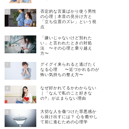
否定的な言葉ばかり使う男性
5
の心理｜本音の見分け方と
「立ち位置のズレ」という視
点
「嫌いじゃないけど別れた
6
い」と言われたときの対処
法 〜その心理と乗り越え
方〜
グイグイ来られると逃げたく
7
なる心理 〜近づかれるのが
怖い気持ちの整え方〜
なぜ好かれてるかわからない
8
｜「なんで私のこと好きな
の?」が止まらない理由
大切な人を傷つけた罪悪感か
9
ら抜け出すには？ 心を癒やし
て前に進むための心理学