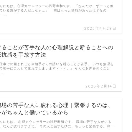
んにちは、心理カウンセラーの浅野寿和です。 「なんだか、ずーっと疲
ている気がするんだよなぁ…」 「前はもっと情熱があったはずなの
、 …
2025年4月28日
断ることが苦手な人の心理解説と断ることへの
抵抗感を手放す方法
仕事での頼まれごとや相手からの誘いを断ることが苦手。 いつも無理を
て相手に合わせて疲れてしまいます・・・。」 そんなお声を伺うこと
 …
2025年2月14日
職場の苦手な人に疲れる心理｜緊張するのは、
心がちゃんと働いているから
んにちは。 心理カウンセラーの浅野寿和です。 職場に苦手な人がいる
、なんか疲れますよね。 その人と話すたびに、ちょっと緊張する。廊 …