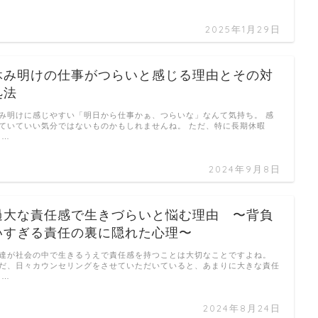
2025年1月29日
休み明けの仕事がつらいと感じる理由とその対
処法
み明けに感じやすい「明日から仕事かぁ、つらいな」なんて気持ち。 感
ていていい気分ではないものかもしれませんね。 ただ、特に長期休暇
 …
2024年9月8日
過大な責任感で生きづらいと悩む理由 〜背負
いすぎる責任の裏に隠れた心理〜
達が社会の中で生きるうえで責任感を持つことは大切なことですよね。
だ、日々カウンセリングをさせていただいていると、あまりに大きな責任
 …
2024年8月24日