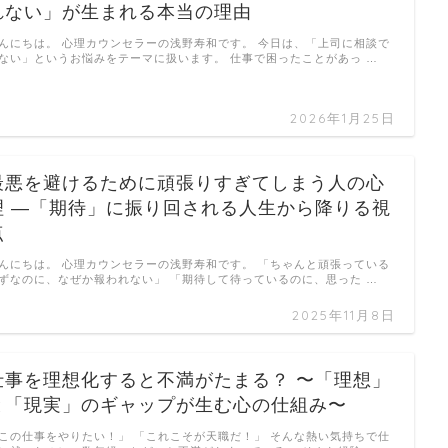
れない」が生まれる本当の理由
んにちは。 心理カウンセラーの浅野寿和です。 今日は、「上司に相談で
ない」というお悩みをテーマに扱います。 仕事で困ったことがあっ …
2026年1月25日
最悪を避けるために頑張りすぎてしまう人の心
理 ―「期待」に振り回される人生から降りる視
点
んにちは。 心理カウンセラーの浅野寿和です。 「ちゃんと頑張っている
ずなのに、なぜか報われない」 「期待して待っているのに、思った …
2025年11月8日
仕事を理想化すると不満がたまる？ 〜「理想」
と「現実」のギャップが生む心の仕組み〜
この仕事をやりたい！」 「これこそが天職だ！」 そんな熱い気持ちで仕