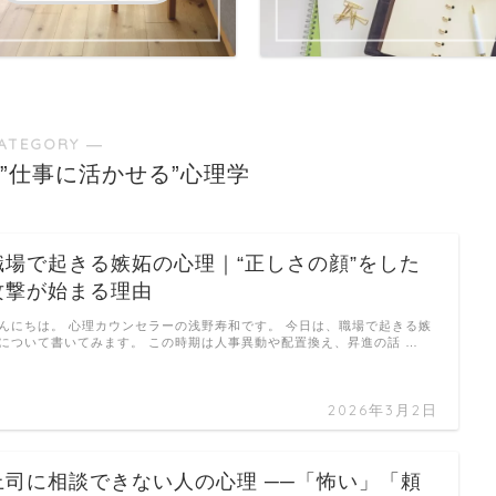
ATEGORY ―
”仕事に活かせる”心理学
職場で起きる嫉妬の心理｜“正しさの顔”をした
攻撃が始まる理由
んにちは。 心理カウンセラーの浅野寿和です。 今日は、職場で起きる嫉
について書いてみます。 この時期は人事異動や配置換え、昇進の話 …
2026年3月2日
上司に相談できない人の心理 ──「怖い」「頼