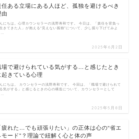
責任ある立場にある人ほど、孤独を避けるべき
理由
んにちは。心理カウンセラーの浅野寿和です。 今日は、「責任を背負っ
生きてきた人」が抱える“見えない孤独”について、少し掘り下げてみよ
 …
2025年6月2日
職場で避けられている気がする…と感じたとき
に起きている心理
んにちは。 カウンセラーの浅野寿和です。 今回は、「職場で避けられて
る気がする」と感じるときの心の構造について、カウンセラーとして
 …
2025年5月8日
「疲れた…でも頑張りたい」の正体は心の“省エ
ネモード”？理論で紐解く心と体の声