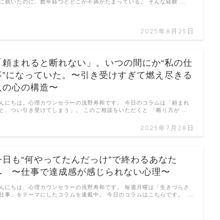
に就いたのに、数年経つとどこか不満がたまっている。 そんな経験 …
2025年8月25日
「頼まれると断れない」。いつの間にか“私の仕
事”になっていた。〜引き受けすぎて燃え尽きる
人の心の構造〜
んにちは。心理カウンセラーの浅野寿和です。 今日のコラムは「頼まれ
と、つい引き受けてしまう」。 このご相談をいただくと 「断り方が …
2025年7月28日
今日も“何やってたんだっけ”で終わるあなた
へ 〜仕事で達成感が感じられない心理〜
んにちは、心理カウンセラーの浅野寿和です。 毎週月曜は「生きづらさ
仕事」をテーマにしたコラムを連載中。 今日のコラムはこちらです。 …