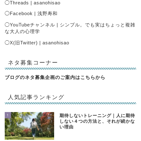
◯
Threads | asanohisao
◯
Facebook | 浅野寿和
◯
YouTubeチャンネル | シンプル。でも実はちょっと複雑
な大人の心理学
◯
X(旧Twitter) | asanohisao
ネタ募集コーナー
ブログのネタ募集企画のご案内は
こちらから
人気記事ランキング
1
期待しないトレーニング｜人に期待
しない４つの方法と、それが続かな
い理由