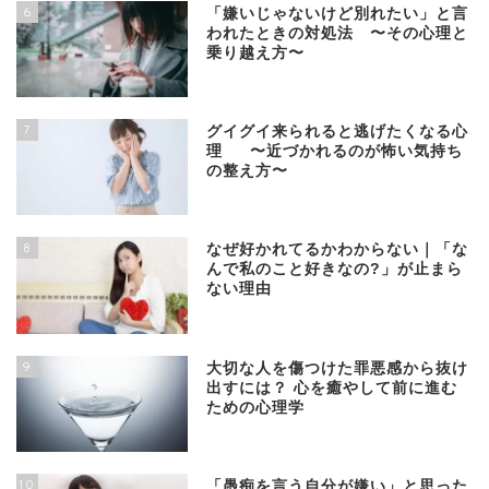
6
「嫌いじゃないけど別れたい」と言
われたときの対処法 〜その心理と
乗り越え方〜
7
グイグイ来られると逃げたくなる心
理 〜近づかれるのが怖い気持ち
の整え方〜
8
なぜ好かれてるかわからない｜「な
んで私のこと好きなの?」が止まら
ない理由
9
大切な人を傷つけた罪悪感から抜け
出すには？ 心を癒やして前に進む
ための心理学
10
「愚痴を言う自分が嫌い」と思った