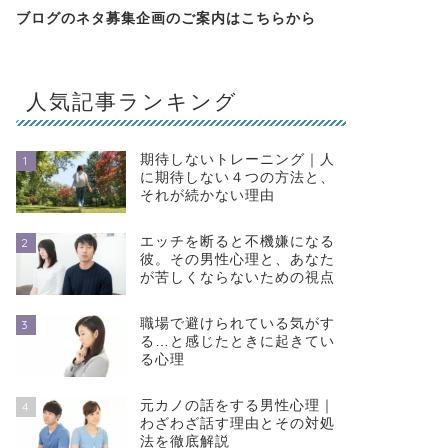
ブログのネタ募集企画のご案内は
こちらから
人気記事ランキング
期待しないトレーニング｜人
1
に期待しない４つの方法と、
それが続かない理由
エッチを断ると不機嫌になる
2
彼。その男性心理と、あなた
が苦しくならないための視点
職場で避けられている気がす
3
る…と感じたときに起きてい
る心理
元カノの話をする男性心理｜
4
わざわざ話す理由とその対処
法を徹底解説