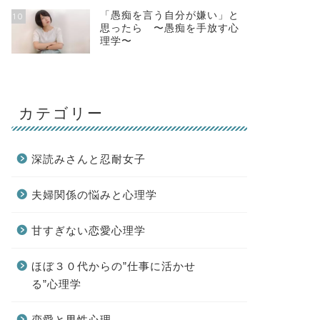
「愚痴を言う自分が嫌い」と
10
思ったら 〜愚痴を手放す心
理学〜
カテゴリー
深読みさんと忍耐女子
夫婦関係の悩みと心理学
甘すぎない恋愛心理学
ほぼ３０代からの”仕事に活かせ
る”心理学
恋愛と男性心理