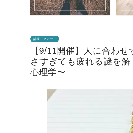
講座・セミナー
【9/11開催】人に合わ
さすぎても疲れる謎を解
心理学〜