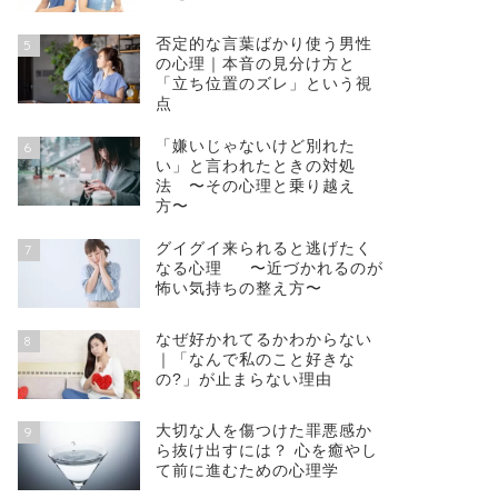
否定的な言葉ばかり使う男性
5
の心理｜本音の見分け方と
「立ち位置のズレ」という視
点
「嫌いじゃないけど別れた
6
い」と言われたときの対処
法 〜その心理と乗り越え
方〜
グイグイ来られると逃げたく
7
なる心理 〜近づかれるのが
怖い気持ちの整え方〜
なぜ好かれてるかわからない
8
｜「なんで私のこと好きな
の?」が止まらない理由
大切な人を傷つけた罪悪感か
9
ら抜け出すには？ 心を癒やし
て前に進むための心理学