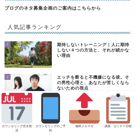
ブログのネタ募集企画のご案内は
こちらから
人気記事ランキング
1
期待しないトレーニング｜人に期待
しない４つの方法と、それが続かな
い理由
2
エッチを断ると不機嫌になる彼。そ
の男性心理と、あなたが苦しくなら
ないための視点
3
職場で避けられている気がする…と
感じたときに起きている心理
カウンセリング空き状
カウンセリングのご予
無料メルマガ
講座・セミナー日程
況
約