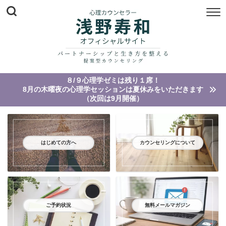
８/９心理学ゼミは残り１席！
8月の木曜夜の心理学セッションは夏休みをいただきます
（次回は9月開催）
はじめての方へ
カウンセリングについて
ご予約状況
無料メールマガジン