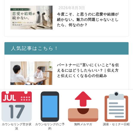
2026年8月3日
今度こそ、と思うのに恋愛や結婚が
続かない。魅力の問題じゃないとし
たら、何なのか？
人気記事はこちら！
パートナーに”言いにくいこと”を伝
えるにはどうしたらいい？｜伝え方
と伝えにくくなる心の仕組み
彼氏の欠点が許せない理由｜許せな
い気持ちに隠れている本当の思い
「もう女として見られない」という
カウンセリング空き状
カウンセリングのご予
無料メルマガ
講座・セミナー日程
況
約
男性の心理｜それはあなたの価値の