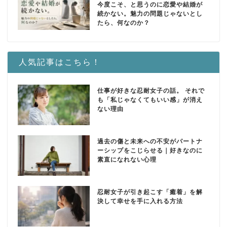
今度こそ、と思うのに恋愛や結婚が
続かない。魅力の問題じゃないとし
たら、何なのか？
人気記事はこちら！
仕事が好きな忍耐女子の話。 それで
も「私じゃなくてもいい感」が消え
ない理由
過去の傷と未来への不安がパートナ
ーシップをこじらせる｜好きなのに
素直になれない心理
忍耐女子が引き起こす「癒着」を解
決して幸せを手に入れる方法