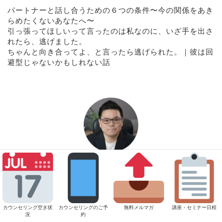
パートナーと話し合うための６つの条件〜今の関係をあき
らめたくないあなたへ〜
引っ張ってほしいって言ったのは私なのに、いざ手を出さ
れたら、逃げました。
ちゃんと向き合ってよ、と言ったら逃げられた。｜彼は回
避型じゃないかもしれない話
浅野寿和（あさのひさお）
心理カウンセラー/トレーナー
恋愛・夫婦・仕事・生き方の中で、「ちゃんとやってき
たはずなのに」そんな感覚を抱えやすい人のご相談を多
カウンセリング空き状
カウンセリングのご予
無料メルマガ
講座・セミナー日程
くお受けしています。
況
約