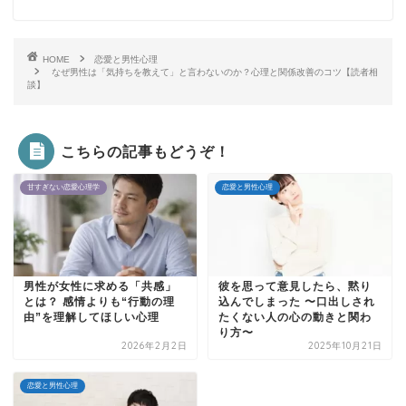
HOME
恋愛と男性心理
なぜ男性は「気持ちを教えて」と言わないのか？心理と関係改善のコツ【読者相
談】
こちらの記事もどうぞ！
甘すぎない恋愛心理学
恋愛と男性心理
男性が女性に求める「共感」
彼を思って意見したら、黙り
とは？ 感情よりも“行動の理
込んでしまった 〜口出しされ
由”を理解してほしい心理
たくない人の心の動きと関わ
り方〜
2026年2月2日
2025年10月21日
恋愛と男性心理