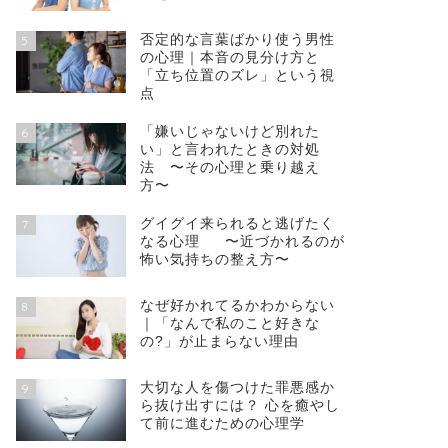
否定的な言葉ばかり使う男性
5
の心理｜本音の見分け方と
「立ち位置のズレ」という視
点
「嫌いじゃないけど別れた
6
い」と言われたときの対処
法 〜その心理と乗り越え
方〜
グイグイ来られると逃げたく
7
なる心理 〜近づかれるのが
怖い気持ちの整え方〜
なぜ好かれてるかわからない
8
｜「なんで私のこと好きな
の?」が止まらない理由
大切な人を傷つけた罪悪感か
9
ら抜け出すには？ 心を癒やし
て前に進むための心理学