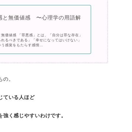
感と無価値感 〜心理学の用語解
と無価値感 「罪悪感」とは、「自分は罪な存在」
られるべきである」「幸せになってはいけない」
う感覚をもたらす感情...
もの。
じている人ほど
を強く感じやすいわけです。