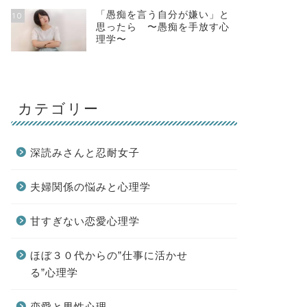
「愚痴を言う自分が嫌い」と
10
思ったら 〜愚痴を手放す心
理学〜
カテゴリー
深読みさんと忍耐女子
夫婦関係の悩みと心理学
甘すぎない恋愛心理学
ほぼ３０代からの”仕事に活かせ
る”心理学
恋愛と男性心理