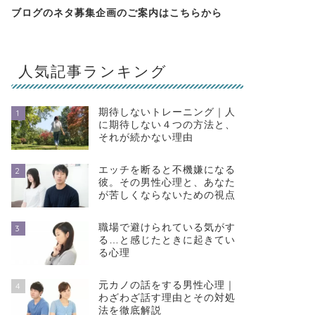
ブログのネタ募集企画のご案内は
こちらから
人気記事ランキング
期待しないトレーニング｜人
1
に期待しない４つの方法と、
それが続かない理由
エッチを断ると不機嫌になる
2
彼。その男性心理と、あなた
が苦しくならないための視点
職場で避けられている気がす
3
る…と感じたときに起きてい
る心理
元カノの話をする男性心理｜
4
わざわざ話す理由とその対処
法を徹底解説