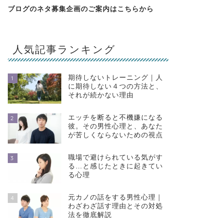
ブログのネタ募集企画のご案内は
こちらから
人気記事ランキング
期待しないトレーニング｜人
1
に期待しない４つの方法と、
それが続かない理由
エッチを断ると不機嫌になる
2
彼。その男性心理と、あなた
が苦しくならないための視点
職場で避けられている気がす
3
る…と感じたときに起きてい
る心理
元カノの話をする男性心理｜
4
わざわざ話す理由とその対処
法を徹底解説