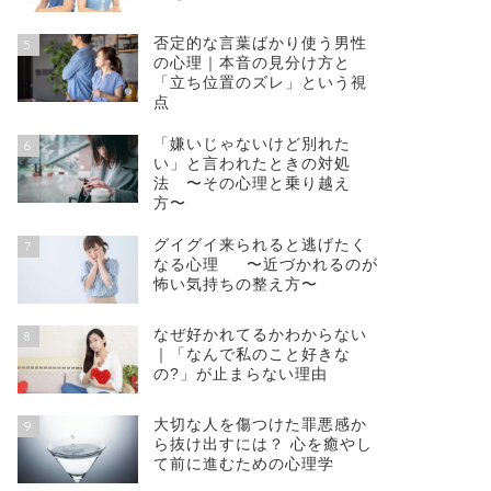
否定的な言葉ばかり使う男性
5
の心理｜本音の見分け方と
「立ち位置のズレ」という視
点
「嫌いじゃないけど別れた
6
い」と言われたときの対処
法 〜その心理と乗り越え
方〜
グイグイ来られると逃げたく
7
なる心理 〜近づかれるのが
怖い気持ちの整え方〜
なぜ好かれてるかわからない
8
｜「なんで私のこと好きな
の?」が止まらない理由
大切な人を傷つけた罪悪感か
9
ら抜け出すには？ 心を癒やし
て前に進むための心理学