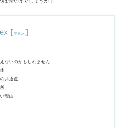
のは僕だけでしょうか？
ex
[
]
非表示
見えないのかもしれません
体
の共通点
所」
い理由