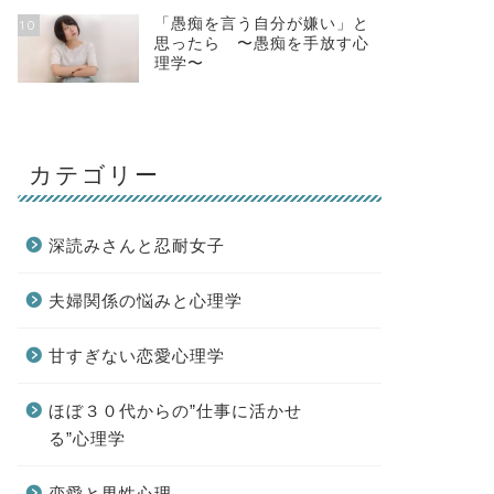
「愚痴を言う自分が嫌い」と
10
思ったら 〜愚痴を手放す心
理学〜
カテゴリー
深読みさんと忍耐女子
夫婦関係の悩みと心理学
甘すぎない恋愛心理学
ほぼ３０代からの”仕事に活かせ
る”心理学
恋愛と男性心理