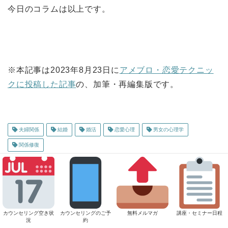
今日のコラムは以上です。
※本記事は2023年8月23日に
アメブロ・恋愛テクニッ
クに投稿した記事
の、加筆・再編集版です。
夫婦関係
結婚
婚活
恋愛心理
男女の心理学
関係修復
ABOUT ME
カウンセリング空き状
カウンセリングのご予
無料メルマガ
講座・セミナー日程
況
約