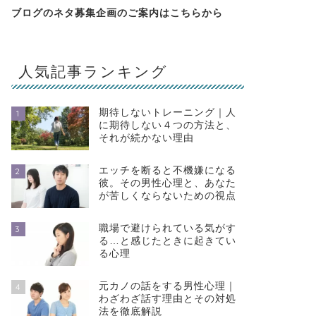
ブログのネタ募集企画のご案内は
こちらから
人気記事ランキング
期待しないトレーニング｜人
1
に期待しない４つの方法と、
それが続かない理由
エッチを断ると不機嫌になる
2
彼。その男性心理と、あなた
が苦しくならないための視点
職場で避けられている気がす
3
る…と感じたときに起きてい
る心理
元カノの話をする男性心理｜
4
わざわざ話す理由とその対処
法を徹底解説