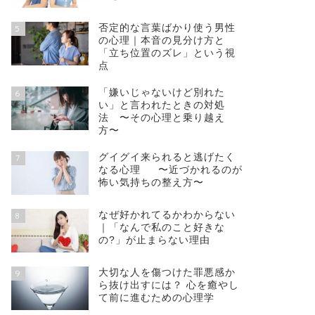
否定的な言葉ばかり使う男性
5
の心理｜本音の見分け方と
「立ち位置のズレ」という視
点
「嫌いじゃないけど別れた
6
い」と言われたときの対処
法 〜その心理と乗り越え
方〜
グイグイ来られると逃げたく
7
なる心理 〜近づかれるのが
怖い気持ちの整え方〜
なぜ好かれてるかわからない
8
｜「なんで私のこと好きな
の?」が止まらない理由
大切な人を傷つけた罪悪感か
9
ら抜け出すには？ 心を癒やし
て前に進むための心理学