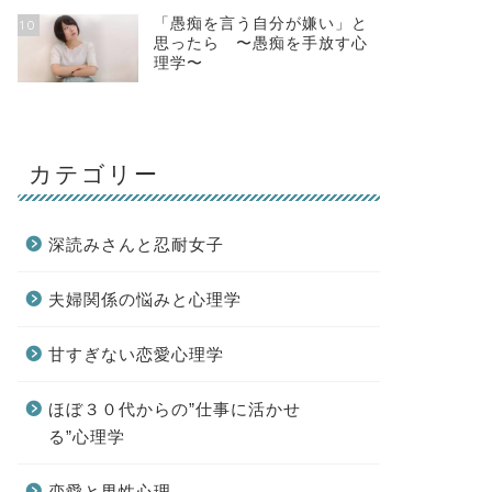
「愚痴を言う自分が嫌い」と
10
思ったら 〜愚痴を手放す心
理学〜
カテゴリー
深読みさんと忍耐女子
夫婦関係の悩みと心理学
甘すぎない恋愛心理学
ほぼ３０代からの”仕事に活かせ
る”心理学
恋愛と男性心理