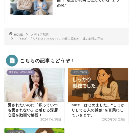
由 ｜ 彼女が同時に伝えている“２つ
の私”
HOME
メディア配信
【note】『もう好きじゃない？』の裏に隠れた、彼の心理の正体
こちらの記事もどうぞ！
甘すぎない恋愛心理学
メディア配信
愛されたいのに「私っていつ
note、はじめました。“しっか
も愛されない」と感じる深層
りしてる人の孤独”を言葉にし
心理を動画で解説！
ていきます。
2024年6月8日
2025年5月23日
メディア配信