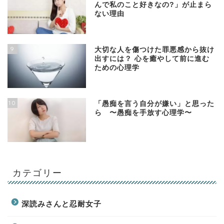
んで私のこと好きなの?」が止まら
ない理由
9
大切な人を傷つけた罪悪感から抜け
出すには？ 心を癒やして前に進む
ための心理学
10
「愚痴を言う自分が嫌い」と思った
ら 〜愚痴を手放す心理学〜
カテゴリー
深読みさんと忍耐女子