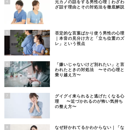
4
元カノの話をする男性心理｜わざわ
ざ話す理由とその対処法を徹底解説
5
否定的な言葉ばかり使う男性の心理
｜本音の見分け方と「立ち位置のズ
レ」という視点
6
「嫌いじゃないけど別れたい」と言
われたときの対処法 〜その心理と
乗り越え方〜
7
グイグイ来られると逃げたくなる心
理 〜近づかれるのが怖い気持ち
の整え方〜
8
なぜ好かれてるかわからない｜「な