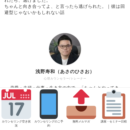
れたら、逃げました。
ちゃんと向き合ってよ、と言ったら逃げられた。｜彼は回
避型じゃないかもしれない話
浅野寿和（あさのひさお）
心理カウンセラー/トレーナー
恋愛・夫婦・仕事・生き方の中で、「ちゃんとやってき
たはずなのに」そんな感覚を抱えやすい人のご相談を多
くお受けしています。
相談しなくても日常が回っている。でも、どこかしんど
い。そんなとき、丁寧にあなたの生きづらさやお悩みを
ほどいていきます。
カウンセリング空き状
カウンセリングのご予
無料メルマガ
講座・セミナー日程
況
約
キャリア17年・臨床10,000件超。東京・名古屋で対面