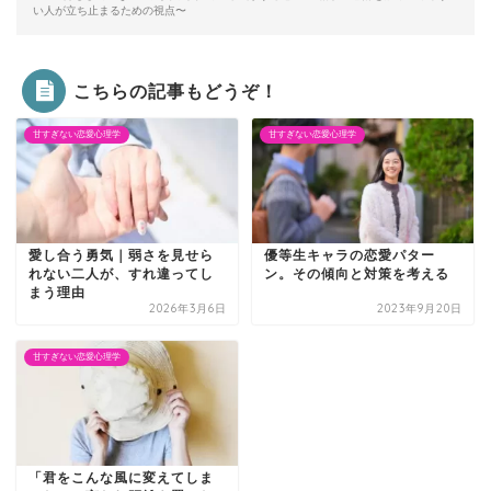
い人が立ち止まるための視点〜
こちらの記事もどうぞ！
甘すぎない恋愛心理学
甘すぎない恋愛心理学
愛し合う勇気｜弱さを見せら
優等生キャラの恋愛パター
れない二人が、すれ違ってし
ン。その傾向と対策を考える
まう理由
2026年3月6日
2023年9月20日
甘すぎない恋愛心理学
「君をこんな風に変えてしま