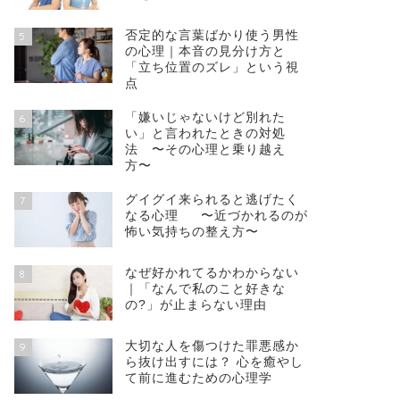
否定的な言葉ばかり使う男性
5
の心理｜本音の見分け方と
「立ち位置のズレ」という視
点
「嫌いじゃないけど別れた
6
い」と言われたときの対処
法 〜その心理と乗り越え
方〜
グイグイ来られると逃げたく
7
なる心理 〜近づかれるのが
怖い気持ちの整え方〜
なぜ好かれてるかわからない
8
｜「なんで私のこと好きな
の?」が止まらない理由
大切な人を傷つけた罪悪感か
9
ら抜け出すには？ 心を癒やし
て前に進むための心理学