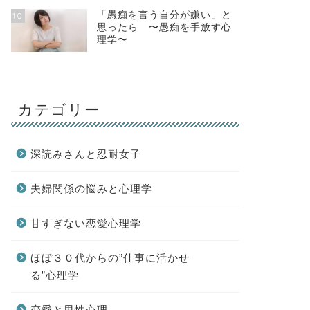
「愚痴を言う自分が嫌い」と
10
思ったら 〜愚痴を手放す心
理学〜
カテゴリー
深読みさんと忍耐女子
夫婦関係の悩みと心理学
甘すぎない恋愛心理学
ほぼ３０代からの”仕事に活かせ
る”心理学
恋愛と男性心理