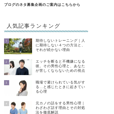
ブログのネタ募集企画のご案内は
こちらから
人気記事ランキング
期待しないトレーニング｜人
1
に期待しない４つの方法と、
それが続かない理由
エッチを断ると不機嫌になる
2
彼。その男性心理と、あなた
が苦しくならないための視点
職場で避けられている気がす
3
る…と感じたときに起きてい
る心理
元カノの話をする男性心理｜
4
わざわざ話す理由とその対処
法を徹底解説