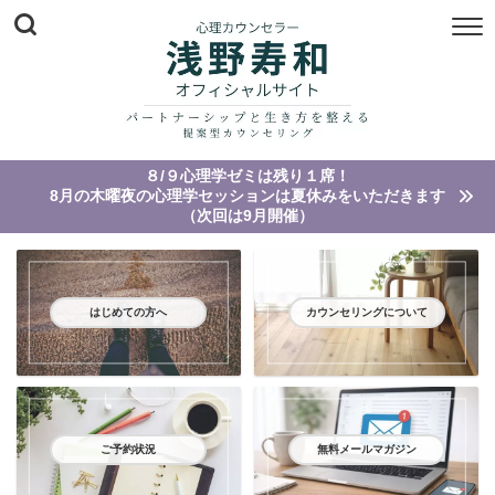
８/９心理学ゼミは残り１席！
8月の木曜夜の心理学セッションは夏休みをいただきます
（次回は9月開催）
はじめての方へ
カウンセリングについて
ご予約状況
無料メールマガジン