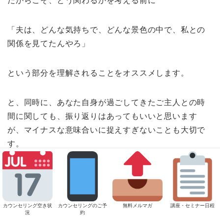
だからこそ、どう関わるかを考える前に
「夫は、どんな気持ちで、どんな景色の中で、私との
関係を見てたんやろ」
という部分を理解されることをオススメします。
と、同時に、あなた自身が過ごしてきたご主人との時
間に関しても、振り返りはあってもいいと思います
が、マイナスな意味合いに捉えすぎないことも大切で
す。
お二人にはうまくいっていた時期があった。
それは紛れもない事実だと思うので。
カウンセリング空き状
カウンセリングのご予
無料メルマガ
講座・セミナー日程
況
約