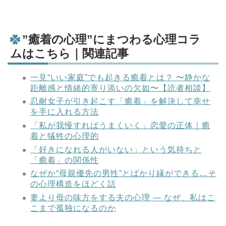
”癒着の心理”にまつわる心理コラ
ムはこちら｜関連記事
一見“いい家庭”でも起きる癒着とは？ 〜静かな
距離感と情緒的寄り添いの欠如〜【読者相談】
忍耐女子が引き起こす「癒着」を解決して幸せ
を手に入れる方法
「私が我慢すればうまくいく」恋愛の正体｜癒
着と犠牲の心理的
「好きになれる人がいない」という気持ちと
「癒着」の関係性
なぜか“母親優先の男性”とばかり縁ができる…そ
の心理構造をほどく話
妻より母の味方をする夫の心理 ― なぜ、私はこ
こまで孤独になるのか