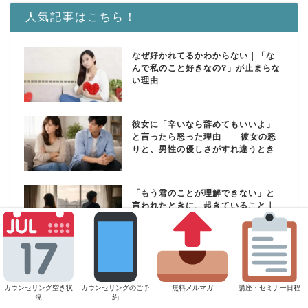
人気記事はこちら！
なぜ好かれてるかわからない｜「な
んで私のこと好きなの?」が止まらな
い理由
彼女に「辛いなら辞めてもいいよ」
と言ったら怒った理由 ── 彼女の怒
りと、男性の優しさがすれ違うとき
「もう君のことが理解できない」と
言われたときに、起きていること｜
通じ合えなくなった関係の心理
HOME
心理学の用語解説
カウンセリング空き状
カウンセリングのご予
無料メルマガ
講座・セミナー日程
癒着の心理 〜癒着とはなにか。その手放し方も解説します〜
況
約