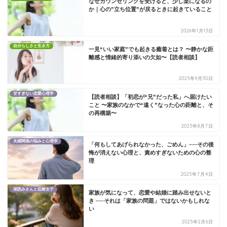
なぜカウンセリングを受けると、少し楽になるの
か｜心の”立ち位置”が戻るときに起きていること
2026年1月13日
自分らしさと生き方
一見“いい家庭”でも起きる癒着とは？ 〜静かな距
離感と情緒的寄り添いの欠如〜【読者相談】
2025年9月30日
甘すぎない恋愛心理学
【読者相談】「初恋が“兄”だった私」へ届けたい
こと 〜家族のなかで“遠く”なった心の距離と、そ
の再構築〜
2025年8月7日
夫婦関係の悩みと心理学
「何もしてあげられなかった、ごめん」──その後
悔が消えない心理と、責めすぎないための心の整
理
2025年7月4日
深読みさんと忍耐女子
家族が気になって、恋愛や結婚に踏み出せないと
き ──それは「家族の問題」ではないかもしれな
い
2025年2月6日