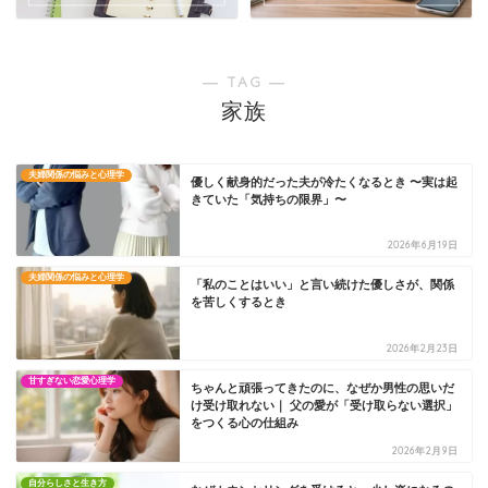
― TAG ―
家族
夫婦関係の悩みと心理学
優しく献身的だった夫が冷たくなるとき 〜実は起
きていた「気持ちの限界」〜
2026年6月19日
夫婦関係の悩みと心理学
「私のことはいい」と言い続けた優しさが、関係
を苦しくするとき
2026年2月23日
甘すぎない恋愛心理学
ちゃんと頑張ってきたのに、なぜか男性の思いだ
け受け取れない｜ 父の愛が「受け取らない選択」
をつくる心の仕組み
2026年2月9日
自分らしさと生き方