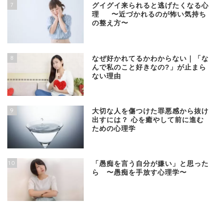
7
グイグイ来られると逃げたくなる心
理 〜近づかれるのが怖い気持ち
の整え方〜
8
なぜ好かれてるかわからない｜「な
んで私のこと好きなの?」が止まら
ない理由
9
大切な人を傷つけた罪悪感から抜け
出すには？ 心を癒やして前に進む
ための心理学
10
「愚痴を言う自分が嫌い」と思った
ら 〜愚痴を手放す心理学〜