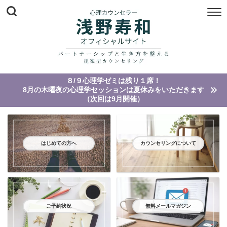
８/９心理学ゼミは残り１席！
8月の木曜夜の心理学セッションは夏休みをいただきます
（次回は9月開催）
はじめての方へ
カウンセリングについて
ご予約状況
無料メールマガジン