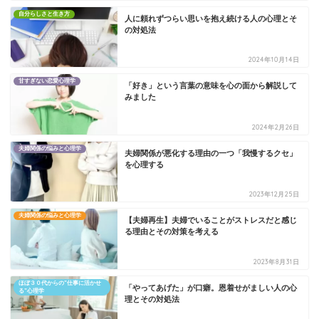
自分らしさと生き方
人に頼れずつらい思いを抱え続ける人の心理とそ
の対処法
2024年10月14日
甘すぎない恋愛心理学
「好き」という言葉の意味を心の面から解説して
みました
2024年2月26日
夫婦関係の悩みと心理学
夫婦関係が悪化する理由の一つ「我慢するクセ」
を心理する
2023年12月25日
夫婦関係の悩みと心理学
【夫婦再生】夫婦でいることがストレスだと感じ
る理由とその対策を考える
2023年8月31日
ほぼ３０代からの”仕事に活かせ
「やってあげた」が口癖。恩着せがましい人の心
る”心理学
理とその対処法