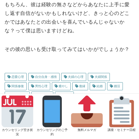
もちろん、彼は経験の無さなどからあなたに上手に愛
し返す自信がないかもしれないけど、きっと心のどこ
かではあなたとの出会いを喜んでいるんじゃないか
な？って僕は思いますけどね。
その彼の思いも受け取ってみてはいかがでしょうか？
恋愛心理
自分自身・感情
夫婦の心理
夫婦関係
関係修復
男性心理
癒やし
復縁
結婚
婚活
魅力アップ
対人関係
罪悪感
ABOUT ME
カウンセリング空き状
カウンセリングのご予
無料メルマガ
講座・セミナー日程
況
約