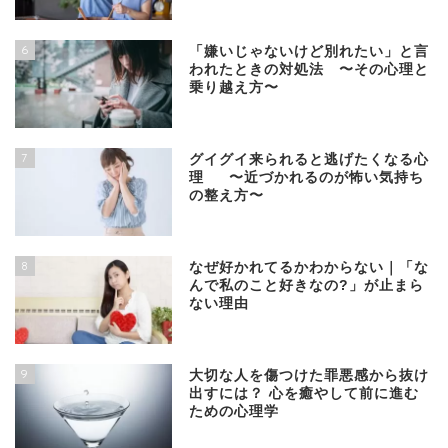
6
「嫌いじゃないけど別れたい」と言
われたときの対処法 〜その心理と
乗り越え方〜
7
グイグイ来られると逃げたくなる心
理 〜近づかれるのが怖い気持ち
の整え方〜
8
なぜ好かれてるかわからない｜「な
んで私のこと好きなの?」が止まら
ない理由
9
大切な人を傷つけた罪悪感から抜け
出すには？ 心を癒やして前に進む
ための心理学