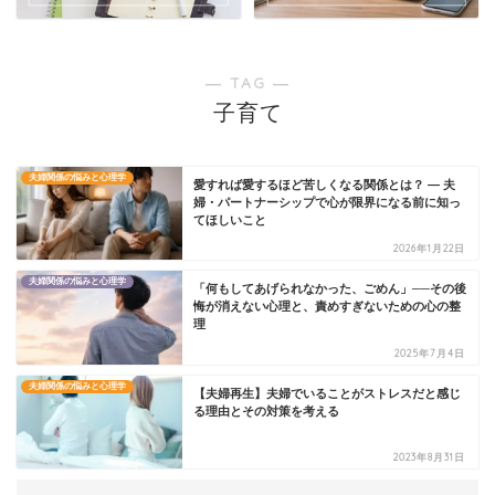
― TAG ―
子育て
夫婦関係の悩みと心理学
愛すれば愛するほど苦しくなる関係とは？ ― 夫
婦・パートナーシップで心が限界になる前に知っ
てほしいこと
2026年1月22日
夫婦関係の悩みと心理学
「何もしてあげられなかった、ごめん」──その後
悔が消えない心理と、責めすぎないための心の整
理
2025年7月4日
夫婦関係の悩みと心理学
【夫婦再生】夫婦でいることがストレスだと感じ
る理由とその対策を考える
2023年8月31日