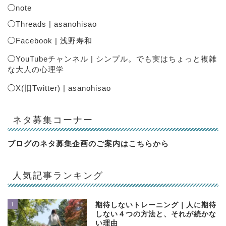
◯
note
◯
Threads | asanohisao
◯
Facebook | 浅野寿和
◯
YouTubeチャンネル | シンプル。でも実はちょっと複雑
な大人の心理学
◯
X(旧Twitter) | asanohisao
ネタ募集コーナー
ブログのネタ募集企画のご案内は
こちらから
人気記事ランキング
1
期待しないトレーニング｜人に期待
しない４つの方法と、それが続かな
い理由