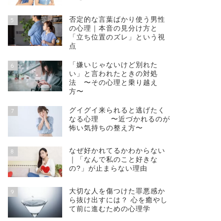
否定的な言葉ばかり使う男性
5
の心理｜本音の見分け方と
「立ち位置のズレ」という視
点
「嫌いじゃないけど別れた
6
い」と言われたときの対処
法 〜その心理と乗り越え
方〜
グイグイ来られると逃げたく
7
なる心理 〜近づかれるのが
怖い気持ちの整え方〜
なぜ好かれてるかわからない
8
｜「なんで私のこと好きな
の?」が止まらない理由
大切な人を傷つけた罪悪感か
9
ら抜け出すには？ 心を癒やし
て前に進むための心理学