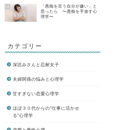
「愚痴を言う自分が嫌い」と
10
思ったら 〜愚痴を手放す心
理学〜
カテゴリー
深読みさんと忍耐女子
夫婦関係の悩みと心理学
甘すぎない恋愛心理学
ほぼ３０代からの”仕事に活かせ
る”心理学
恋愛と男性心理