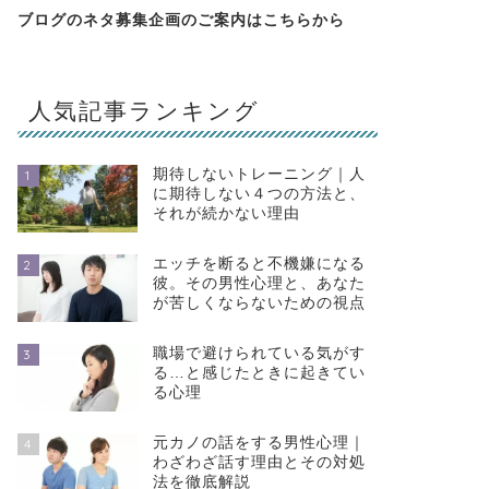
ブログのネタ募集企画のご案内は
こちらから
人気記事ランキング
期待しないトレーニング｜人
1
に期待しない４つの方法と、
それが続かない理由
エッチを断ると不機嫌になる
2
彼。その男性心理と、あなた
が苦しくならないための視点
職場で避けられている気がす
3
る…と感じたときに起きてい
る心理
元カノの話をする男性心理｜
4
わざわざ話す理由とその対処
法を徹底解説