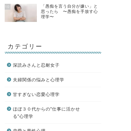
「愚痴を言う自分が嫌い」と
10
思ったら 〜愚痴を手放す心
理学〜
カテゴリー
深読みさんと忍耐女子
夫婦関係の悩みと心理学
甘すぎない恋愛心理学
ほぼ３０代からの”仕事に活かせ
る”心理学
恋愛と男性心理