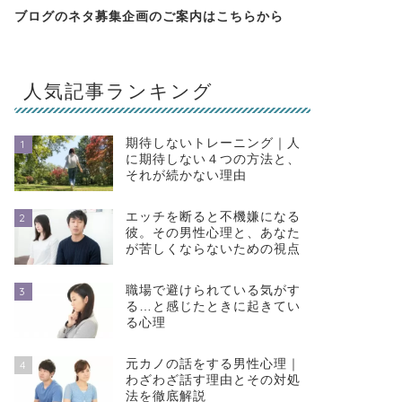
ブログのネタ募集企画のご案内はこちらから
人気記事ランキング
期待しないトレーニング｜人
1
に期待しない４つの方法と、
それが続かない理由
エッチを断ると不機嫌になる
2
彼。その男性心理と、あなた
が苦しくならないための視点
職場で避けられている気がす
3
る…と感じたときに起きてい
る心理
元カノの話をする男性心理｜
4
わざわざ話す理由とその対処
法を徹底解説