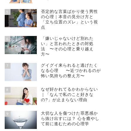
否定的な言葉ばかり使う男性
5
の心理｜本音の見分け方と
「立ち位置のズレ」という視
点
「嫌いじゃないけど別れた
6
い」と言われたときの対処
法 〜その心理と乗り越え
方〜
グイグイ来られると逃げたく
7
なる心理 〜近づかれるのが
怖い気持ちの整え方〜
なぜ好かれてるかわからない
8
｜「なんで私のこと好きな
の?」が止まらない理由
大切な人を傷つけた罪悪感か
9
ら抜け出すには？ 心を癒やし
て前に進むための心理学