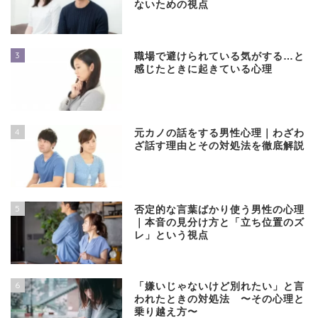
ないための視点
3
職場で避けられている気がする…と
感じたときに起きている心理
4
元カノの話をする男性心理｜わざわ
ざ話す理由とその対処法を徹底解説
5
否定的な言葉ばかり使う男性の心理
｜本音の見分け方と「立ち位置のズ
レ」という視点
6
「嫌いじゃないけど別れたい」と言
われたときの対処法 〜その心理と
乗り越え方〜