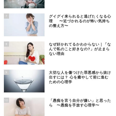
7
グイグイ来られると逃げたくなる心
理 〜近づかれるのが怖い気持ち
の整え方〜
8
なぜ好かれてるかわからない｜「な
んで私のこと好きなの?」が止まら
ない理由
9
大切な人を傷つけた罪悪感から抜け
出すには？ 心を癒やして前に進む
ための心理学
10
「愚痴を言う自分が嫌い」と思った
ら 〜愚痴を手放す心理学〜