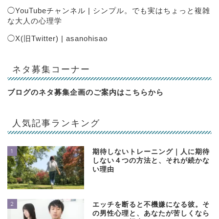
◯
YouTubeチャンネル | シンプル。でも実はちょっと複雑
な大人の心理学
◯
X(旧Twitter) | asanohisao
ネタ募集コーナー
ブログのネタ募集企画のご案内は
こちらから
人気記事ランキング
1
期待しないトレーニング｜人に期待
しない４つの方法と、それが続かな
い理由
2
エッチを断ると不機嫌になる彼。そ
の男性心理と、あなたが苦しくなら