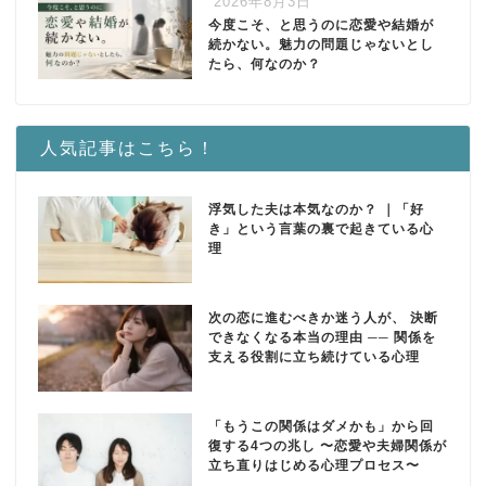
2026年8月3日
今度こそ、と思うのに恋愛や結婚が
続かない。魅力の問題じゃないとし
たら、何なのか？
人気記事はこちら！
浮気した夫は本気なのか？ ｜「好
き」という言葉の裏で起きている心
理
次の恋に進むべきか迷う人が、 決断
できなくなる本当の理由 ── 関係を
支える役割に立ち続けている心理
「もうこの関係はダメかも」から回
復する4つの兆し 〜恋愛や夫婦関係が
立ち直りはじめる心理プロセス〜