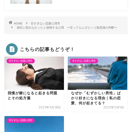
HOME
甘すぎない恋愛心理学
彼氏に怒れなかったと後悔する心理 〜言ってもムダという無意識の判断〜
こちらの記事もどうぞ！
甘すぎない恋愛心理学
甘すぎない恋愛心理学
我慢が癖になると起きる問題
なぜか「むずかしい男性」ば
とその処方箋
かり好きになる理由｜私の恋
愛、何が起きてる？
2023年3月18日
2023年5月9日
甘すぎない恋愛心理学