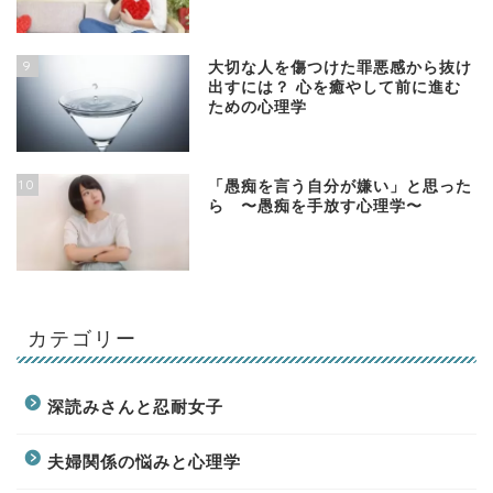
9
大切な人を傷つけた罪悪感から抜け
出すには？ 心を癒やして前に進む
ための心理学
10
「愚痴を言う自分が嫌い」と思った
ら 〜愚痴を手放す心理学〜
カテゴリー
深読みさんと忍耐女子
夫婦関係の悩みと心理学