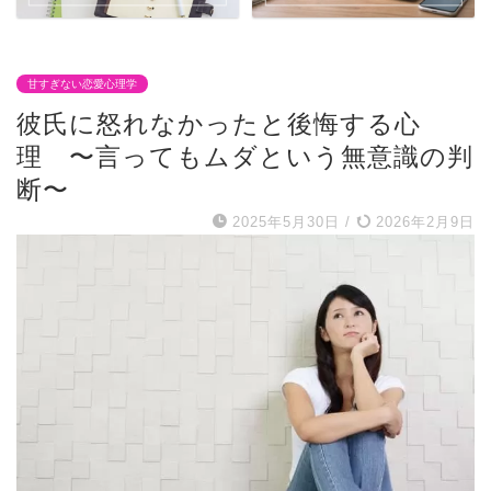
甘すぎない恋愛心理学
彼氏に怒れなかったと後悔する心
理 〜言ってもムダという無意識の判
断〜
2025年5月30日
/
2026年2月9日