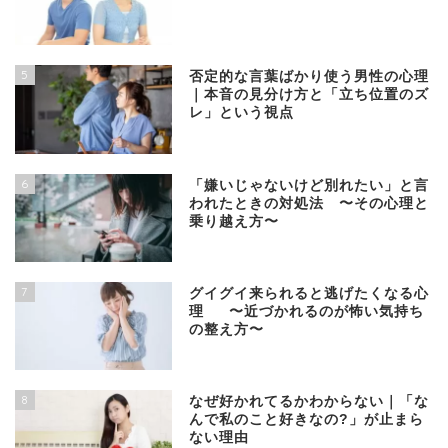
5
否定的な言葉ばかり使う男性の心理
｜本音の見分け方と「立ち位置のズ
レ」という視点
6
「嫌いじゃないけど別れたい」と言
われたときの対処法 〜その心理と
乗り越え方〜
7
グイグイ来られると逃げたくなる心
理 〜近づかれるのが怖い気持ち
の整え方〜
8
なぜ好かれてるかわからない｜「な
んで私のこと好きなの?」が止まら
ない理由