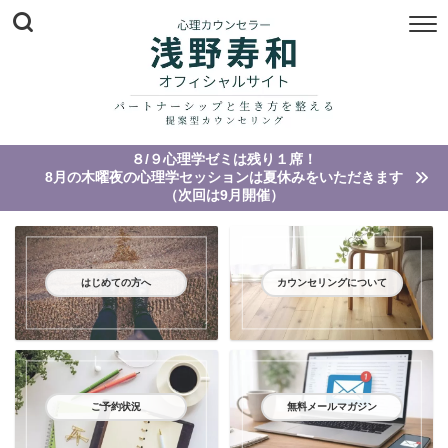
８/９心理学ゼミは残り１席！
8月の木曜夜の心理学セッションは夏休みをいただきます
（次回は9月開催）
はじめての方へ
カウンセリングについて
ご予約状況
無料メールマガジン