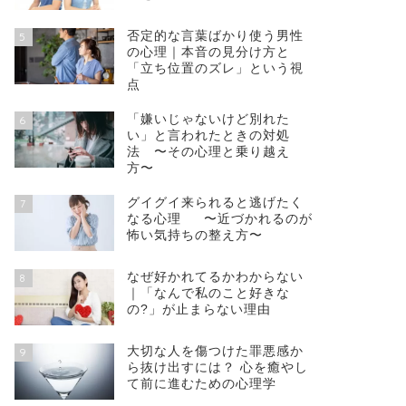
否定的な言葉ばかり使う男性
5
の心理｜本音の見分け方と
「立ち位置のズレ」という視
点
「嫌いじゃないけど別れた
6
い」と言われたときの対処
法 〜その心理と乗り越え
方〜
グイグイ来られると逃げたく
7
なる心理 〜近づかれるのが
怖い気持ちの整え方〜
なぜ好かれてるかわからない
8
｜「なんで私のこと好きな
の?」が止まらない理由
大切な人を傷つけた罪悪感か
9
ら抜け出すには？ 心を癒やし
て前に進むための心理学