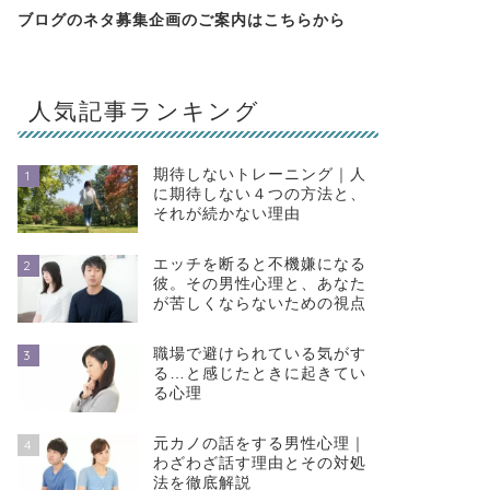
ブログのネタ募集企画のご案内は
こちらから
人気記事ランキング
期待しないトレーニング｜人
1
に期待しない４つの方法と、
それが続かない理由
エッチを断ると不機嫌になる
2
彼。その男性心理と、あなた
が苦しくならないための視点
職場で避けられている気がす
3
る…と感じたときに起きてい
る心理
元カノの話をする男性心理｜
4
わざわざ話す理由とその対処
法を徹底解説