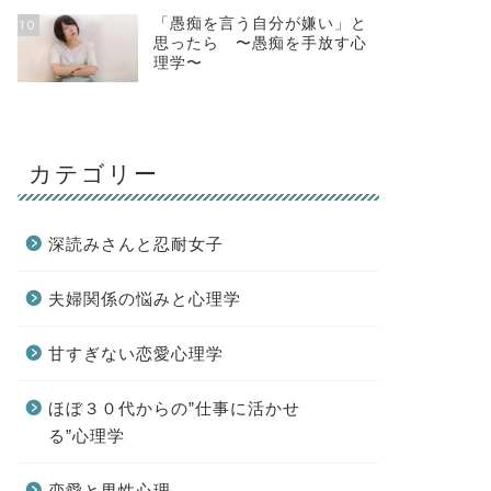
「愚痴を言う自分が嫌い」と
10
思ったら 〜愚痴を手放す心
理学〜
カテゴリー
深読みさんと忍耐女子
夫婦関係の悩みと心理学
甘すぎない恋愛心理学
ほぼ３０代からの”仕事に活かせ
る”心理学
恋愛と男性心理