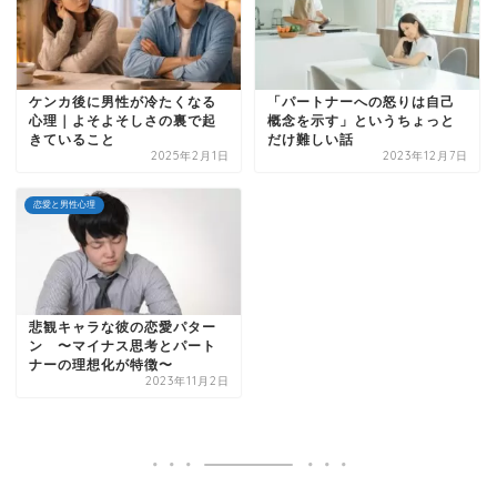
ケンカ後に男性が冷たくなる
「パートナーへの怒りは自己
心理｜よそよそしさの裏で起
概念を示す」というちょっと
きていること
だけ難しい話
2025年2月1日
2023年12月7日
恋愛と男性心理
悲観キャラな彼の恋愛パター
ン 〜マイナス思考とパート
ナーの理想化が特徴〜
2023年11月2日