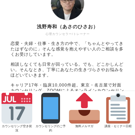
浅野寿和（あさのひさお）
心理カウンセラー/トレーナー
恋愛・夫婦・仕事・生き方の中で、「ちゃんとやってき
たはずなのに」そんな感覚を抱えやすい人のご相談を多
くお受けしています。
相談しなくても日常が回っている。でも、どこかしんど
い。そんなとき、丁寧にあなたの生きづらさやお悩みを
ほどいていきます。
キャリア17年・臨床10,000件超。東京・名古屋で対面
カウンセリング。ZOOMによるオンラインカウンセリン
グ対応。リピーターさまが多いカウンセラー。
ちなみに口癖は「どんなことにも事情があるよね」。
>
プロフィール
＼ Follow me ／
カウンセリング空き状
カウンセリングのご予
無料メルマガ
講座・セミナー日程
況
約