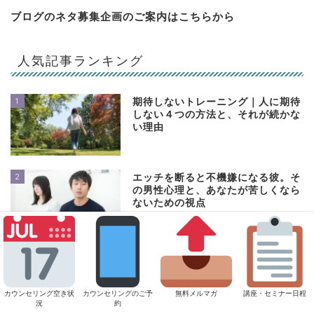
ブログのネタ募集企画のご案内は
こちらから
人気記事ランキング
1
期待しないトレーニング｜人に期待
しない４つの方法と、それが続かな
い理由
2
エッチを断ると不機嫌になる彼。そ
の男性心理と、あなたが苦しくなら
ないための視点
3
職場で避けられている気がする…と
感じたときに起きている心理
カウンセリング空き状
カウンセリングのご予
無料メルマガ
講座・セミナー日程
況
約