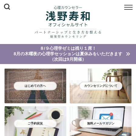
８/９心理学ゼミは残り１席！
8月の木曜夜の心理学セッションは夏休みをいただきます
（次回は9月開催）
はじめての方へ
カウンセリングについて
ご予約状況
無料メールマガジン