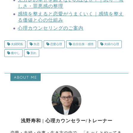
しさ・罪悪感の整理
感情を整えると恋愛がうまくいく｜感情を整え
る価値と心の仕組み
心理カウンセリングのご案内
夫婦関係
失恋
恋愛心理
自分自身・感情
夫婦の心理
癒やし
別れ
ABOUT ME
浅野寿和 | 心理カウンセラー/トレーナー
恋愛・夫婦・仕事・生き方の中で、「ちゃんとやってき