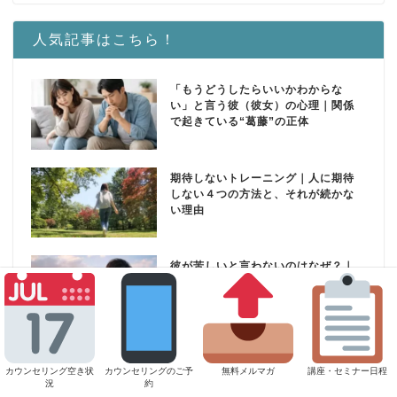
人気記事はこちら！
「もうどうしたらいいかわからな
い」と言う彼（彼女）の心理｜関係
で起きている“葛藤”の正体
期待しないトレーニング｜人に期待
しない４つの方法と、それが続かな
い理由
彼が苦しいと言わないのはなぜ？｜
自立男性の心の痛みと向き合い方
カウンセリング空き状
カウンセリングのご予
無料メルマガ
講座・セミナー日程
況
約
HOME
甘すぎない恋愛心理学