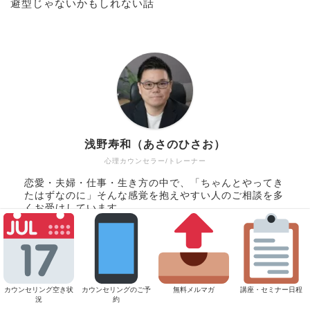
避型じゃないかもしれない話
浅野寿和（あさのひさお）
心理カウンセラー/トレーナー
恋愛・夫婦・仕事・生き方の中で、「ちゃんとやってき
たはずなのに」そんな感覚を抱えやすい人のご相談を多
くお受けしています。
相談しなくても日常が回っている。でも、どこかしんど
い。そんなとき、丁寧にあなたの生きづらさやお悩みを
ほどいていきます。
キャリア17年・臨床10,000件超。東京・名古屋で対面
カウンセリング。ZOOMによるオンラインカウンセリン
カウンセリング空き状
カウンセリングのご予
無料メルマガ
講座・セミナー日程
況
約
グ対応。リピーターさまが多いカウンセラー。