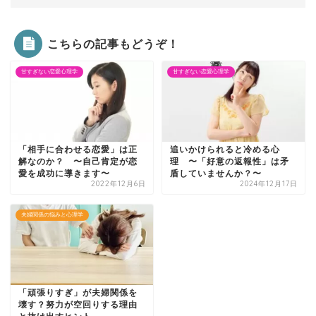
こちらの記事もどうぞ！
甘すぎない恋愛心理学
甘すぎない恋愛心理学
「相手に合わせる恋愛」は正
追いかけられると冷める心
解なのか？ 〜自己肯定が恋
理 〜「好意の返報性」は矛
愛を成功に導きます〜
盾していませんか？〜
2022年12月6日
2024年12月17日
夫婦関係の悩みと心理学
「頑張りすぎ」が夫婦関係を
壊す？努力が空回りする理由