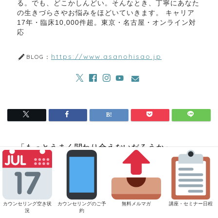
る。でも、どこかしんどい。そんなとき、丁寧にあなた
の生きづらさやお悩みをほどいていきます。 キャリア
17年・臨床10,000件超。東京・名古屋・オンライン対
応
https://www.asanohisao.jp
BLOG：
「もっとうまく関わり合えないだろうか」
この17年、そういった方のお話を沢山うかがわせ
ていただいてきましたよ。
カウンセリング空き状
カウンセリングのご予
無料メルマガ
講座・セミナー日程
況
約