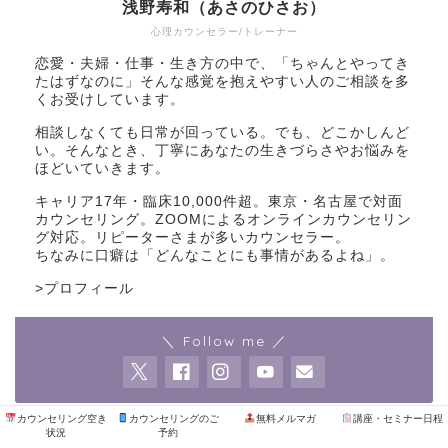
浅野寿和（あさのひさお）
心理カウンセラー/トレーナー
恋愛・夫婦・仕事・生き方の中で、「ちゃんとやってき
たはずなのに」そんな感覚を抱えやすい人のご相談を多
くお受けしています。
相談しなくても日常が回っている。でも、どこかしんど
い。そんなとき、丁寧にあなたの生きづらさやお悩みを
ほどいていきます。
キャリア17年・臨床10,000件超。東京・名古屋で対面
カウンセリング。ZOOMによるオンラインカウンセリン
グ対応。リピーターさまが多いカウンセラー。
ちなみに口癖は「どんなことにも事情があるよね」。
>
プロフィール
＼ Follow me ／
カウンセリング空き
カウンセリングのご
無料メルマガ
講座・セミナー日程
状況
予約