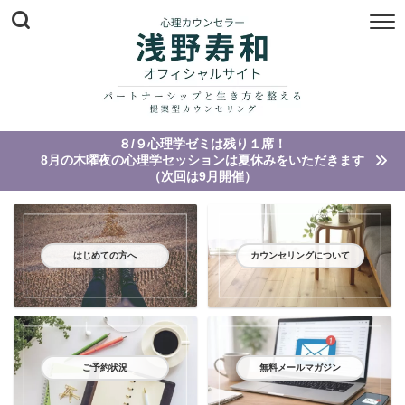
８/９心理学ゼミは残り１席！
8月の木曜夜の心理学セッションは夏休みをいただきます
（次回は9月開催）
はじめての方へ
カウンセリングについて
ご予約状況
無料メールマガジン