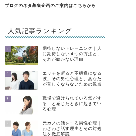
ブログのネタ募集企画のご案内は
こちらから
人気記事ランキング
期待しないトレーニング｜人
1
に期待しない４つの方法と、
それが続かない理由
エッチを断ると不機嫌になる
2
彼。その男性心理と、あなた
が苦しくならないための視点
職場で避けられている気がす
3
る…と感じたときに起きてい
る心理
元カノの話をする男性心理｜
4
わざわざ話す理由とその対処
法を徹底解説