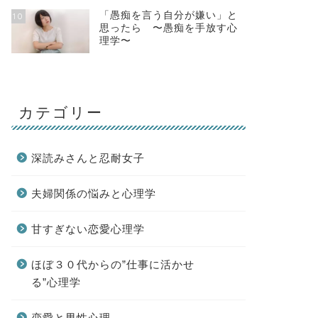
「愚痴を言う自分が嫌い」と
10
思ったら 〜愚痴を手放す心
理学〜
カテゴリー
深読みさんと忍耐女子
夫婦関係の悩みと心理学
甘すぎない恋愛心理学
ほぼ３０代からの”仕事に活かせ
る”心理学
恋愛と男性心理