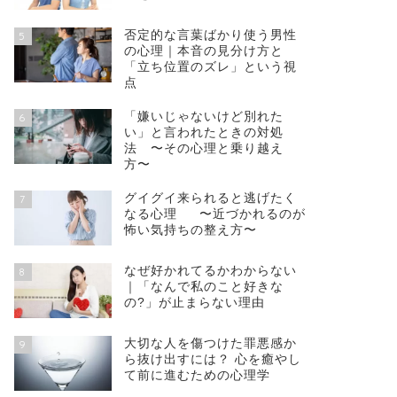
否定的な言葉ばかり使う男性
5
の心理｜本音の見分け方と
「立ち位置のズレ」という視
点
「嫌いじゃないけど別れた
6
い」と言われたときの対処
法 〜その心理と乗り越え
方〜
グイグイ来られると逃げたく
7
なる心理 〜近づかれるのが
怖い気持ちの整え方〜
なぜ好かれてるかわからない
8
｜「なんで私のこと好きな
の?」が止まらない理由
大切な人を傷つけた罪悪感か
9
ら抜け出すには？ 心を癒やし
て前に進むための心理学