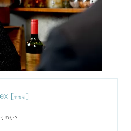
ex
[
]
非表示
うのか？