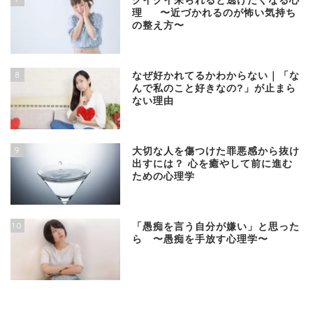
グイグイ来られると逃げたくなる心
理 〜近づかれるのが怖い気持ち
の整え方〜
8
なぜ好かれてるかわからない｜「な
んで私のこと好きなの?」が止まら
ない理由
9
大切な人を傷つけた罪悪感から抜け
出すには？ 心を癒やして前に進む
ための心理学
10
「愚痴を言う自分が嫌い」と思った
ら 〜愚痴を手放す心理学〜