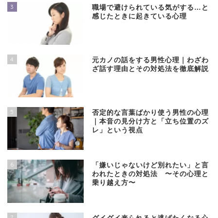
3
職場で避けられている気がする…と
感じたときに起きている心理
4
元カノの話をする男性心理｜わざわ
ざ話す理由とその対処法を徹底解説
5
否定的な言葉ばかり使う男性の心理
｜本音の見分け方と「立ち位置のズ
レ」という視点
6
「嫌いじゃないけど別れたい」と言
われたときの対処法 〜その心理と
乗り越え方〜
7