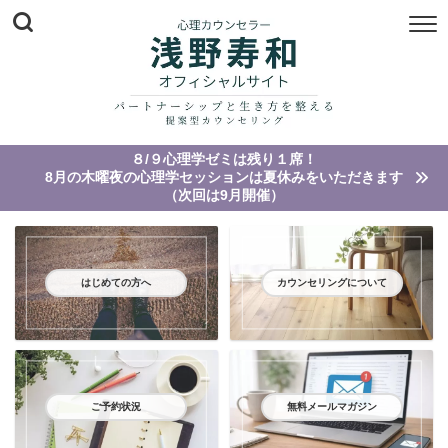
８/９心理学ゼミは残り１席！
8月の木曜夜の心理学セッションは夏休みをいただきます
（次回は9月開催）
はじめての方へ
カウンセリングについて
ご予約状況
無料メールマガジン