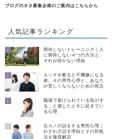
ブログのネタ募集企画のご案内は
こちらから
人気記事ランキング
期待しないトレーニング｜人
1
に期待しない４つの方法と、
それが続かない理由
エッチを断ると不機嫌になる
2
彼。その男性心理と、あなた
が苦しくならないための視点
職場で避けられている気がす
3
る…と感じたときに起きてい
る心理
元カノの話をする男性心理｜
4
わざわざ話す理由とその対処
法を徹底解説