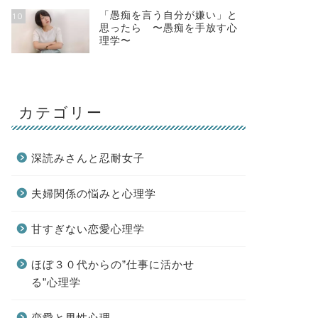
「愚痴を言う自分が嫌い」と
10
思ったら 〜愚痴を手放す心
理学〜
カテゴリー
深読みさんと忍耐女子
夫婦関係の悩みと心理学
甘すぎない恋愛心理学
ほぼ３０代からの”仕事に活かせ
る”心理学
恋愛と男性心理