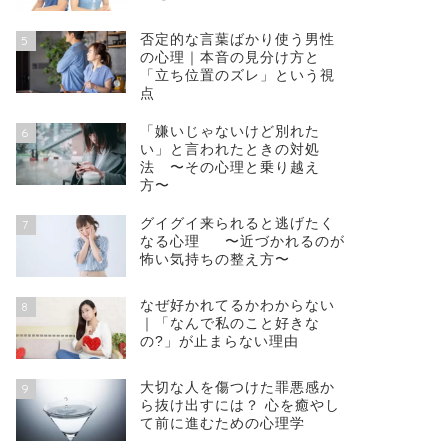
否定的な言葉ばかり使う男性
5
の心理｜本音の見分け方と
「立ち位置のズレ」という視
点
「嫌いじゃないけど別れた
6
い」と言われたときの対処
法 〜その心理と乗り越え
方〜
グイグイ来られると逃げたく
7
なる心理 〜近づかれるのが
怖い気持ちの整え方〜
なぜ好かれてるかわからない
8
｜「なんで私のこと好きな
の?」が止まらない理由
大切な人を傷つけた罪悪感か
9
ら抜け出すには？ 心を癒やし
て前に進むための心理学