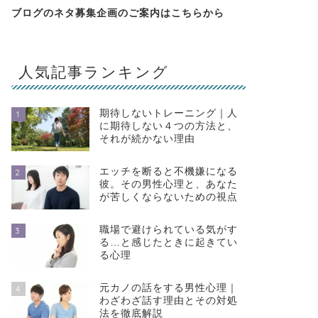
ブログのネタ募集企画のご案内は
こちらから
人気記事ランキング
期待しないトレーニング｜人
1
に期待しない４つの方法と、
それが続かない理由
エッチを断ると不機嫌になる
2
彼。その男性心理と、あなた
が苦しくならないための視点
職場で避けられている気がす
3
る…と感じたときに起きてい
る心理
元カノの話をする男性心理｜
4
わざわざ話す理由とその対処
法を徹底解説