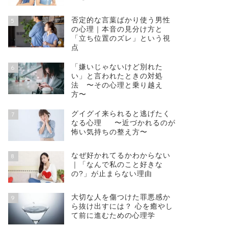
否定的な言葉ばかり使う男性
5
の心理｜本音の見分け方と
「立ち位置のズレ」という視
点
「嫌いじゃないけど別れた
6
い」と言われたときの対処
法 〜その心理と乗り越え
方〜
グイグイ来られると逃げたく
7
なる心理 〜近づかれるのが
怖い気持ちの整え方〜
なぜ好かれてるかわからない
8
｜「なんで私のこと好きな
の?」が止まらない理由
大切な人を傷つけた罪悪感か
9
ら抜け出すには？ 心を癒やし
て前に進むための心理学