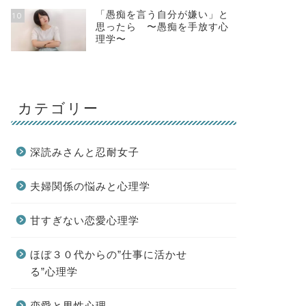
「愚痴を言う自分が嫌い」と
10
思ったら 〜愚痴を手放す心
理学〜
カテゴリー
深読みさんと忍耐女子
夫婦関係の悩みと心理学
甘すぎない恋愛心理学
ほぼ３０代からの”仕事に活かせ
る”心理学
恋愛と男性心理