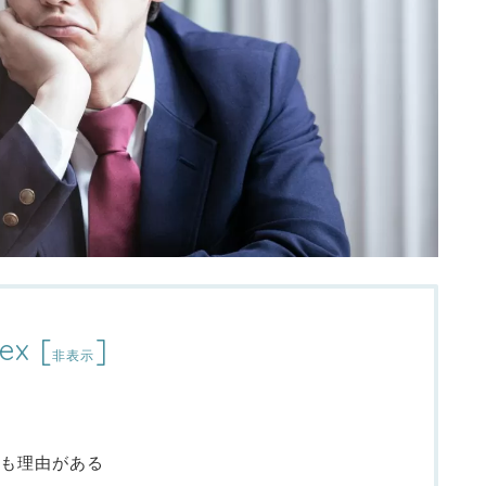
ex
[
]
非表示
も理由がある