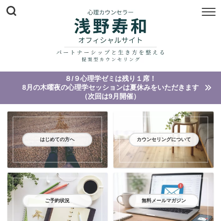
８/９心理学ゼミは残り１席！
8月の木曜夜の心理学セッションは夏休みをいただきます
（次回は9月開催）
はじめての方へ
カウンセリングについて
ご予約状況
無料メールマガジン