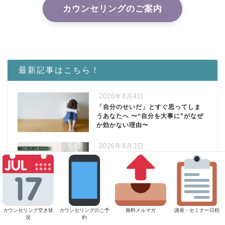
カウンセリングのご案内
最新記事はこちら！
2026年8月4日
「自分のせいだ」とすぐ思ってしま
うあなたへ 〜“自分を大事に”がなぜ
か効かない理由〜
2026年8月3日
今度こそ、と思うのに恋愛や結婚が
続かない。魅力の問題じゃないとし
たら、何なのか？
2026年7月31日
妻や彼女が何も言ってくれない｜そ
カウンセリング空き状
カウンセリングのご予
無料メルマガ
講座・セミナー日程
の裏で、彼女たちが耐えているもの
況
約