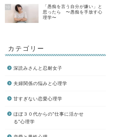
「愚痴を言う自分が嫌い」と
10
思ったら 〜愚痴を手放す心
理学〜
カテゴリー
深読みさんと忍耐女子
夫婦関係の悩みと心理学
甘すぎない恋愛心理学
ほぼ３０代からの”仕事に活かせ
る”心理学
恋愛と男性心理