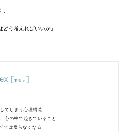
く、
はどう考えればいいか」
ex
[
]
非表示
してしまう心理構造
、心の中で起きていること
い”では戻らなくなる