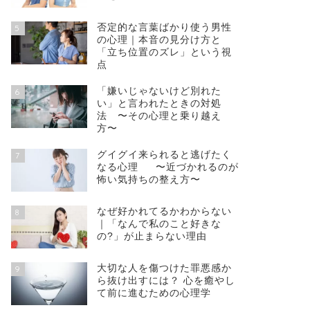
否定的な言葉ばかり使う男性
5
の心理｜本音の見分け方と
「立ち位置のズレ」という視
点
「嫌いじゃないけど別れた
6
い」と言われたときの対処
法 〜その心理と乗り越え
方〜
グイグイ来られると逃げたく
7
なる心理 〜近づかれるのが
怖い気持ちの整え方〜
なぜ好かれてるかわからない
8
｜「なんで私のこと好きな
の?」が止まらない理由
大切な人を傷つけた罪悪感か
9
ら抜け出すには？ 心を癒やし
て前に進むための心理学