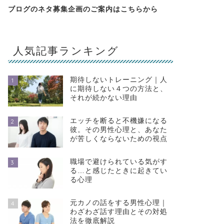
ブログのネタ募集企画のご案内は
こちらから
人気記事ランキング
期待しないトレーニング｜人
1
に期待しない４つの方法と、
それが続かない理由
エッチを断ると不機嫌になる
2
彼。その男性心理と、あなた
が苦しくならないための視点
職場で避けられている気がす
3
る…と感じたときに起きてい
る心理
元カノの話をする男性心理｜
4
わざわざ話す理由とその対処
法を徹底解説