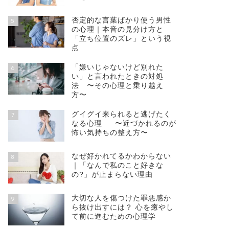
否定的な言葉ばかり使う男性
5
の心理｜本音の見分け方と
「立ち位置のズレ」という視
点
「嫌いじゃないけど別れた
6
い」と言われたときの対処
法 〜その心理と乗り越え
方〜
グイグイ来られると逃げたく
7
なる心理 〜近づかれるのが
怖い気持ちの整え方〜
なぜ好かれてるかわからない
8
｜「なんで私のこと好きな
の?」が止まらない理由
大切な人を傷つけた罪悪感か
9
ら抜け出すには？ 心を癒やし
て前に進むための心理学