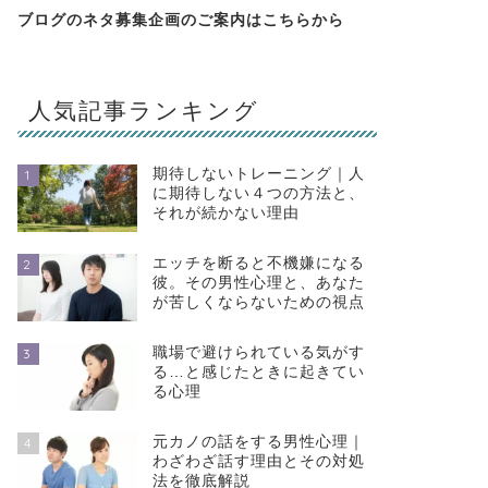
ブログのネタ募集企画のご案内は
こちらから
人気記事ランキング
期待しないトレーニング｜人
1
に期待しない４つの方法と、
それが続かない理由
エッチを断ると不機嫌になる
2
彼。その男性心理と、あなた
が苦しくならないための視点
職場で避けられている気がす
3
る…と感じたときに起きてい
る心理
元カノの話をする男性心理｜
4
わざわざ話す理由とその対処
法を徹底解説