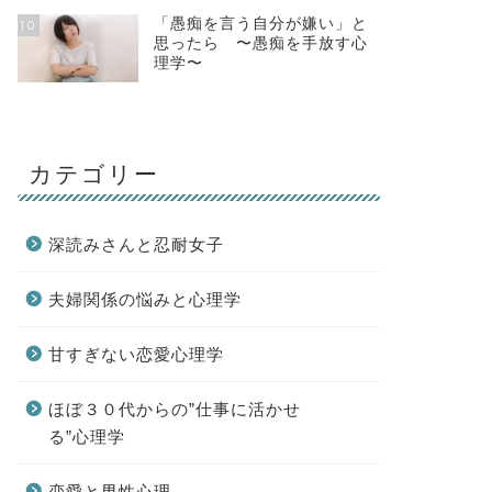
「愚痴を言う自分が嫌い」と
10
思ったら 〜愚痴を手放す心
理学〜
カテゴリー
深読みさんと忍耐女子
夫婦関係の悩みと心理学
甘すぎない恋愛心理学
ほぼ３０代からの”仕事に活かせ
る”心理学
恋愛と男性心理