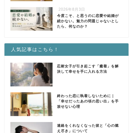
2026年8月3日
今度こそ、と思うのに恋愛や結婚が
続かない。魅力の問題じゃないとし
たら、何なのか？
人気記事はこちら！
忍耐女子が引き起こす「癒着」を解
決して幸せを手に入れる方法
終わった恋に執着しないために｜
「幸せだったあの頃の思い出」を手
放せない心理
連絡をくれなくなった彼と「心の燃
え尽き」について