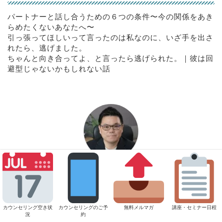
パートナーと話し合うための６つの条件〜今の関係をあき
らめたくないあなたへ〜
引っ張ってほしいって言ったのは私なのに、いざ手を出さ
れたら、逃げました。
ちゃんと向き合ってよ、と言ったら逃げられた。｜彼は回
避型じゃないかもしれない話
浅野寿和（あさのひさお）
心理カウンセラー/トレーナー
恋愛・夫婦・仕事・生き方の中で、「ちゃんとやってき
たはずなのに」そんな感覚を抱えやすい人のご相談を多
カウンセリング空き状
カウンセリングのご予
無料メルマガ
講座・セミナー日程
況
約
くお受けしています。