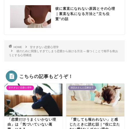
彼に素直になれない原因とその心理
｜素直な私になる方法と”立ち位
置”の話
HOME
甘すぎない恋愛心理学
彼のために我慢しすぎてしまう恋愛から抜ける方法 ─ 傷つくことで相手を救お
うとする心理構造
こちらの記事もどうぞ！
甘すぎない恋愛心理学
深読みさんと忍耐女子
「恋愛だけうまくいかない理
「愛しても報われない」と感
由」は「気づいていない葛
じたときに読む話｜“役に立た