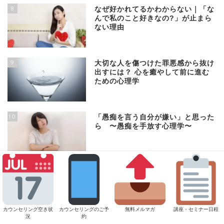
8
なぜ好かれてるかわからない｜「な
んで私のこと好きなの?」が止まら
ない理由
9
大切な人を傷つけた罪悪感から抜け
出すには？ 心を癒やして前に進む
ための心理学
10
「愚痴を言う自分が嫌い」と思った
ら 〜愚痴を手放す心理学〜
カテゴリー
カウンセリング空き状
カウンセリングのご予
無料メルマガ
講座・セミナー日程
深読みさんと忍耐女子
況
約