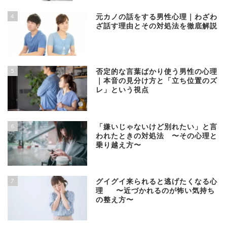
4
元カノの話をする男性心理｜わざわ
ざ話す理由とその対処法を徹底解説
5
否定的な言葉ばかり使う男性の心理
｜本音の見分け方と「立ち位置のズ
レ」という視点
6
「嫌いじゃないけど別れたい」と言
われたときの対処法 〜その心理と
乗り越え方〜
7
グイグイ来られると逃げたくなる心
理 〜近づかれるのが怖い気持ち
の整え方〜