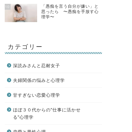
「愚痴を言う自分が嫌い」と
10
思ったら 〜愚痴を手放す心
理学〜
カテゴリー
深読みさんと忍耐女子
夫婦関係の悩みと心理学
甘すぎない恋愛心理学
ほぼ３０代からの”仕事に活かせ
る”心理学
恋愛と男性心理