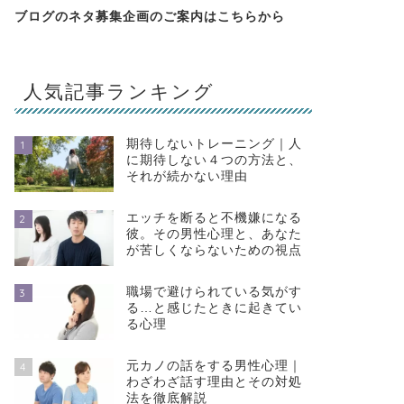
ブログのネタ募集企画のご案内は
こちらから
人気記事ランキング
期待しないトレーニング｜人
1
に期待しない４つの方法と、
それが続かない理由
エッチを断ると不機嫌になる
2
彼。その男性心理と、あなた
が苦しくならないための視点
職場で避けられている気がす
3
る…と感じたときに起きてい
る心理
元カノの話をする男性心理｜
4
わざわざ話す理由とその対処
法を徹底解説