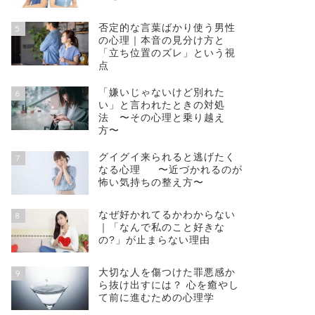
否定的な言葉ばかり使う男性
5
の心理｜本音の見分け方と
「立ち位置のズレ」という視
点
「嫌いじゃないけど別れた
6
い」と言われたときの対処
法 〜その心理と乗り越え
方〜
グイグイ来られると逃げたく
7
なる心理 〜近づかれるのが
怖い気持ちの整え方〜
なぜ好かれてるかわからない
8
｜「なんで私のこと好きな
の?」が止まらない理由
大切な人を傷つけた罪悪感か
9
ら抜け出すには？ 心を癒やし
て前に進むための心理学