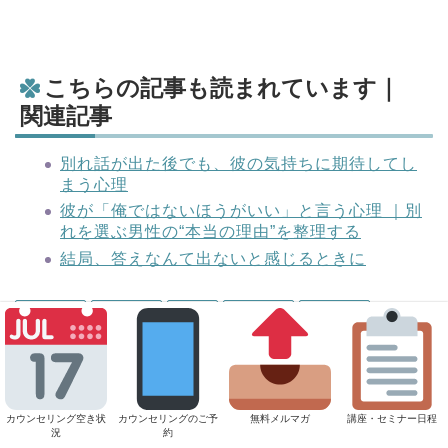
こちらの記事も読まれています｜
関連記事
別れ話が出た後でも、彼の気持ちに期待してし
まう心理
彼が「俺ではないほうがいい」と言う心理 ｜別
れを選ぶ男性の“本当の理由”を整理する
結局、答えなんて出ないと感じるときに
自分自身
男性心理
復縁
恋愛心理
関係修復
ABOUT ME
カウンセリング空き状
カウンセリングのご予
無料メルマガ
講座・セミナー日程
況
約