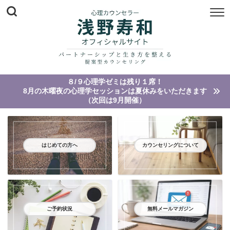
８/９心理学ゼミは残り１席！
8月の木曜夜の心理学セッションは夏休みをいただきます
（次回は9月開催）
はじめての方へ
カウンセリングについて
ご予約状況
無料メールマガジン