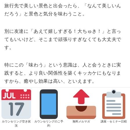
旅行先で美しい景色と出会ったら、「なんて美しいん
だろう」と景色と気分を味わうこと。
別に友達に「あえて嬉しすぎる！大ちゅき！」と言っ
てもいいけど、そこまで頑張りすぎなくても大丈夫で
す。
特にこの「味わう」という意識は、人と会うときに実
践すると、より良い関係性を築くキッカケにもなりま
すから、癒やし効果は高い、といえます。
「なんだよ、それだけ？」と思われる方もいるかもし
れません。
カウンセリング空き状
カウンセリングのご予
無料メルマガ
講座・セミナー日程
が、僕自身、これを実践してみたのですが、なかなか
況
約