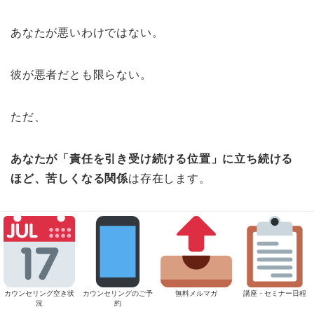
あなたが悪いわけではない。
彼が悪者だとも限らない。
ただ、
あなたが「責任を引き受け続ける位置」に立ち続ける
ほど、苦しくなる関係
は存在します。
そのとき必要なのは、正しさの議論ではなく、
「私はどこに立って、この関係を続けているのか」
カウンセリング空き状
カウンセリングのご予
無料メルマガ
講座・セミナー日程
という確認です。
況
約