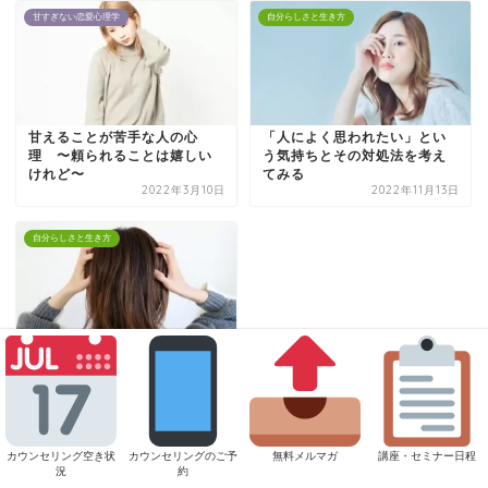
甘すぎない恋愛心理学
自分らしさと生き方
甘えることが苦手な人の心
「人によく思われたい」とい
理 〜頼られることは嬉しい
う気持ちとその対処法を考え
けれど〜
てみる
2022年3月10日
2022年11月13日
自分らしさと生き方
巻き込まれやすい人の心理｜
共感力が高い人ほどトラブル
に近づいてしまう理由
2024年12月7日
カウンセリング空き状
カウンセリングのご予
無料メルマガ
講座・セミナー日程
況
約