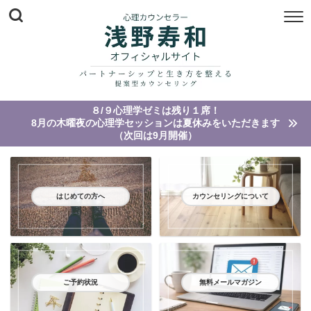
８/９心理学ゼミは残り１席！
8月の木曜夜の心理学セッションは夏休みをいただきます
（次回は9月開催）
はじめての方へ
カウンセリングについて
ご予約状況
無料メールマガジン