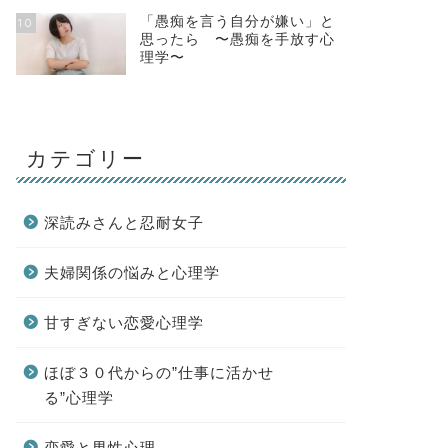
「愚痴を言う自分が嫌い」と
10
思ったら 〜愚痴を手放す心
理学〜
カテゴリー
深読みさんと忍耐女子
夫婦関係の悩みと心理学
甘すぎない恋愛心理学
ほぼ３０代からの”仕事に活かせ
る”心理学
恋愛と男性心理