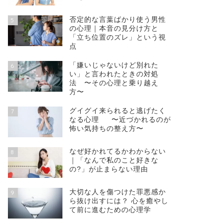
否定的な言葉ばかり使う男性
5
の心理｜本音の見分け方と
「立ち位置のズレ」という視
点
「嫌いじゃないけど別れた
6
い」と言われたときの対処
法 〜その心理と乗り越え
方〜
グイグイ来られると逃げたく
7
なる心理 〜近づかれるのが
怖い気持ちの整え方〜
なぜ好かれてるかわからない
8
｜「なんで私のこと好きな
の?」が止まらない理由
大切な人を傷つけた罪悪感か
9
ら抜け出すには？ 心を癒やし
て前に進むための心理学