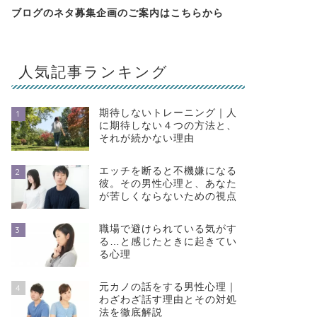
ブログのネタ募集企画のご案内は
こちらから
人気記事ランキング
期待しないトレーニング｜人
1
に期待しない４つの方法と、
それが続かない理由
エッチを断ると不機嫌になる
2
彼。その男性心理と、あなた
が苦しくならないための視点
職場で避けられている気がす
3
る…と感じたときに起きてい
る心理
元カノの話をする男性心理｜
4
わざわざ話す理由とその対処
法を徹底解説