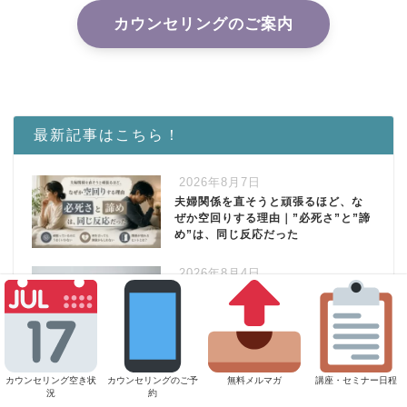
カウンセリングのご案内
最新記事はこちら！
2026年8月7日
夫婦関係を直そうと頑張るほど、な
ぜか空回りする理由｜”必死さ”と”諦
め”は、同じ反応だった
2026年8月4日
「自分のせいだ」とすぐ思ってしま
うあなたへ 〜“自分を大事に”がなぜ
か効かない理由〜
2026年8月3日
カウンセリング空き状
カウンセリングのご予
無料メルマガ
講座・セミナー日程
今度こそ、と思うのに恋愛や結婚が
況
約
続かない。魅力の問題じゃないとし